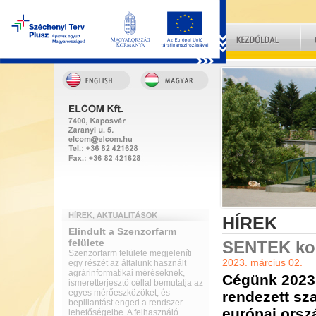
HÍREK
Elindult a Szenzorfarm
felülete
SENTEK kon
Szenzorfarm felülete megjeleníti
2023. március 02.
egy részét az általunk használt
agrárinformatikai méréseknek,
Cégünk 2023.
ismeretterjesztő céllal bemutatja az
egyes mérőeszközöket, és
rendezett sz
bepillantást enged a rendszer
európai orsz
lehetőségeibe. A felhasználó