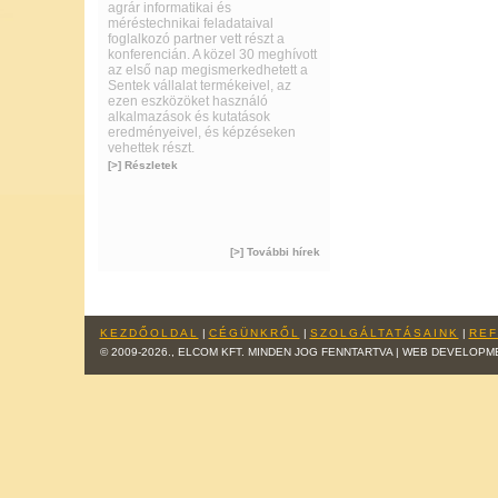
agrár informatikai és
méréstechnikai feladataival
foglalkozó partner vett részt a
konferencián. A közel 30 meghívott
az első nap megismerkedhetett a
Sentek vállalat termékeivel, az
ezen eszközöket használó
alkalmazások és kutatások
eredményeivel, és képzéseken
vehettek részt.
[>] Részletek
[>] További hírek
KEZDŐOLDAL
|
CÉGÜNKRŐL
|
SZOLGÁLTATÁSAINK
|
REF
© 2009-2026., ELCOM KFT. MINDEN JOG FENNTARTVA | WEB DEVELOPM