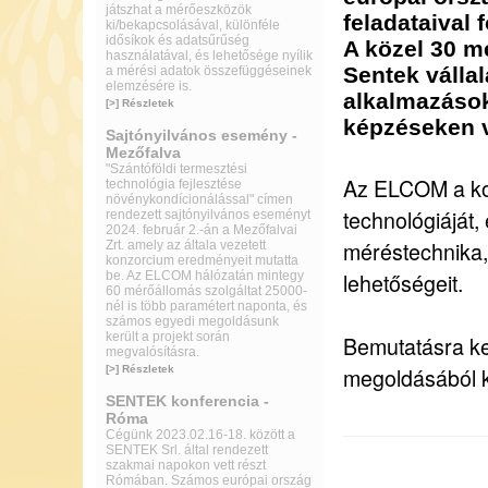
játszhat a mérőeszközök
feladataival 
ki/bekapcsolásával, különféle
idősíkok és adatsűrűség
A közel 30 m
használatával, és lehetősége nyílik
Sentek válla
a mérési adatok összefüggéseinek
elemzésére is.
alkalmazások
[>] Részletek
képzéseken v
Sajtónyilvános esemény -
Mezőfalva
"Szántóföldi termesztési
Az ELCOM a kon
technológia fejlesztése
növénykondícionálással" címen
technológiáját,
rendezett sajtónyilvános eseményt
2024. február 2.-án a Mezőfalvai
méréstechnika,
Zrt. amely az általa vezetett
konzorcium eredményeit mutatta
lehetőségeit.
be. Az ELCOM hálózatán mintegy
60 mérőállomás szolgáltat 25000-
nél is több paramétert naponta, és
számos egyedi megoldásunk
került a projekt során
Bemutatásra ker
megvalósításra.
megoldásából k
[>] Részletek
SENTEK konferencia -
Róma
Cégünk 2023.02.16-18. között a
SENTEK Srl. által rendezett
szakmai napokon vett részt
Rómában. Számos európai ország